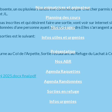
Nos animatrices et animateur
 absente, un ou plusieurs lundis elle commence par chercher parmis
t JL.
Planning des cours
 inscrites et qui désirent faire une sortie, vont voir sur internet s
Nos voyages
données d’une personne ayant un ticket à vendre.Elles s'arrangent al
orties est le suivant:
Infos utiles et urgentes
Présentation
urne au Col de l'Arpette, Sortie restaurant au Refuge du Lachat à C
Nos ABR
Agenda Raquettes
025.docx final.pdf
Agenda Randonnées
Sorties en refuge
Infos urgentes