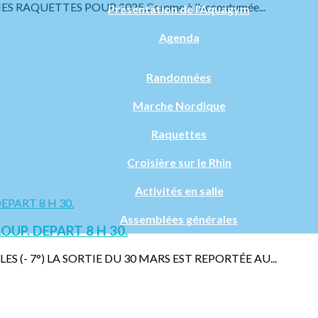
S RAQUETTES POUR 2025.Comme à l'accoutumée...
Présentation de l'Aquagym
Agenda
Randonnées
Marche Nordique
Raquettes
Croisière sur le Rhin
Activités en salle
Assemblées générales
OUP. DEPART 8 H 30.
 (- 7°) LA SORTIE DU 30 MARS EST REPORTÉE AU...