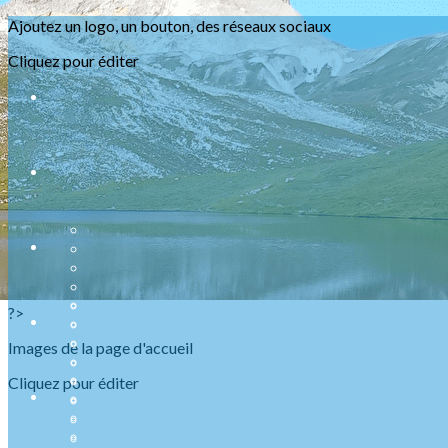
Exporter les lignes sélectionnées
Ajoutez un logo, un bouton, des réseaux sociaux
Exporter toutes les colonnes
Exporter uniquement les colonnes affichées
Cliquez pour éditer
Menu
<
>
Présentation
Nos ABR
Agenda Raquettes
Agenda Randonnées
Sorties en refuge
Infos urgentes
?>
Images de la page d'accueil
Cliquez pour éditer