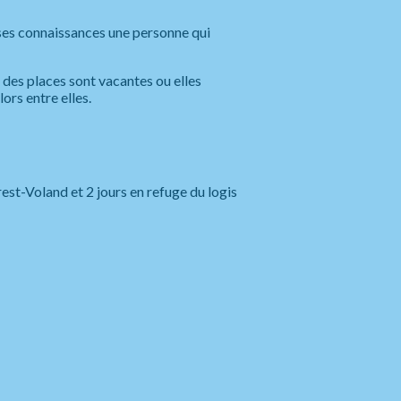
 ses connaissances une personne qui
i des places sont vacantes ou elles
ors entre elles.
rest-Voland et 2 jours en refuge du logis