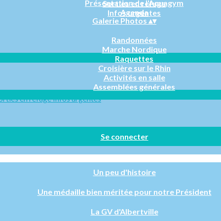
Présentation de l'Aquagym
Sorties en refuge
Agenda
Infos urgentes
Galerie Photos
▴
▾
Randonnées
Marche Nordique
Raquettes
Croisière sur le Rhin
Activités en salle
Assemblées générales
orties en refuge
Infos urgentes
Se connecter
Un peu d'histoire
Une médaille bien méritée pour notre Président
La GV d'Albertville