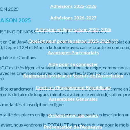
Adhésions 2025-2026
Adhésions 2026-2027
SAISON 2025
Adhésion en ligne saison 2025-2026
LISTING DE NOS SORTIES RAQUETTES POUR 2025.
Quoi de neuf pour la saison 2025-2026 ???
en Car. Janvier et Février à la demie journée, avec vin, chocolat o
t); Départ 12H et Mars à la Journée avec casse-croute en commun, 
Avantages Partenariats
 plaine de Conflans.
Aide pour se connecter
". C'est très léger, et suivant les conditions de neige, comme nou
luer avec les crampons qu'avec des raquettes. (attention crampons 
Réglement Intérieur et Statuts de l'Association
s).
Contrat d'Engagement Républicain
lite grandement la gestion du Club. (Au sens général). Comme en 20
dhérents de faire de longues minutes d’attente le vendredi) soit en p
Assemblées Générales
 modalités d'inscription en ligne.
otalité des places en ligne et laisserons une partie en inscription a
Présentation des cours
avant, nous vendrons la TOTALITE des places du car pour le mois s
Présentation de l'Aquagym