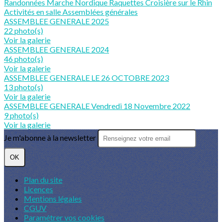
Randonnées
Marche Nordique
Raquettes
Croisière sur le Rhin
Activités en salle
Assemblées générales
ASSEMBLEE GENERALE 2025
22 photo(s)
Voir la galerie
ASSEMBLEE GENERALE 2024
46 photo(s)
Voir la galerie
ASSEMBLEE GENERALE LE 26 OCTOBRE 2023
13 photo(s)
Voir la galerie
ASSEMBLEE GENERALE Vendredi 18 Novembre 2022
9 photo(s)
Voir la galerie
Je m'abonne à la newsletter
OK
Plan du site
Licences
Mentions légales
CGUV
Paramétrer vos cookies