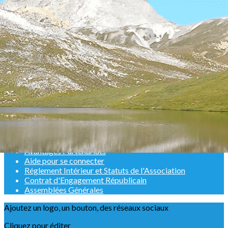
Exporter les lignes sélectionnées
Exporter toutes les colonnes
Exporter uniquement les colonnes affichées
Menu
<
>
Un peu d'histoire
Une médaille bien méritée pour notre Président
La GV d'Albertville
Adhésions 2025-2026
Adhésions 2026-2027
Adhésion en ligne saison 2025-2026
Quoi de neuf pour la saison 2025-2026 ???
Avantages Partenariats
Aide pour se connecter
Réglement Intérieur et Statuts de l'Association
Contrat d'Engagement Républicain
Assemblées Générales
Ajoutez un logo, un bouton, des réseaux sociaux
Cliquez pour éditer