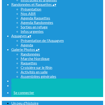
Randonnées et Raquettes
▴
▾
Présentation
Nos ABR
Agenda Raquettes
Agenda Randonnées
Sorties en refuge
Infos urgentes
Aquagym
▴
▾
Présentation de l'Aquagym
Agenda
Galerie Photos
▴
▾
Randonnées
Marche Nordique
Raquettes
Croisière sur le Rhin
Activités en salle
Assemblées générales
Se connecter
Un peu d'histoire