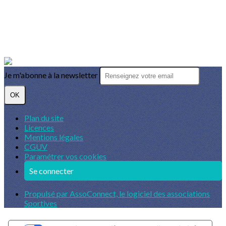
Je m'abonne à la newsletter
OK
Plan du site
Licences
Mentions légales
CGUV
Paramétrer vos cookies
Se connecter
Propulsé par AssoConnect, le logiciel des associations
Sportives