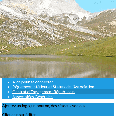
Exporter les lignes sélectionnées
Exporter toutes les colonnes
Exporter uniquement les colonnes affichées
Menu
<
>
Un peu d'histoire
Une médaille bien méritée pour notre Président
La GV d'Albertville
Adhésions 2025-2026
Adhésions 2026-2027
Adhésion en ligne saison 2025-2026
Quoi de neuf pour la saison 2025-2026 ???
Avantages Partenariats
Aide pour se connecter
Réglement Intérieur et Statuts de l'Association
Contrat d'Engagement Républicain
Assemblées Générales
Ajoutez un logo, un bouton, des réseaux sociaux
Cliquez pour éditer