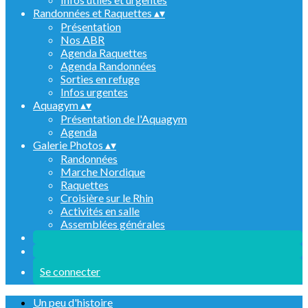
Randonnées et Raquettes
▴
▾
Présentation
Nos ABR
Agenda Raquettes
Agenda Randonnées
Sorties en refuge
Infos urgentes
Aquagym
▴
▾
Présentation de l'Aquagym
Agenda
Galerie Photos
▴
▾
Randonnées
Marche Nordique
Raquettes
Croisière sur le Rhin
Activités en salle
Assemblées générales
Se connecter
Un peu d'histoire