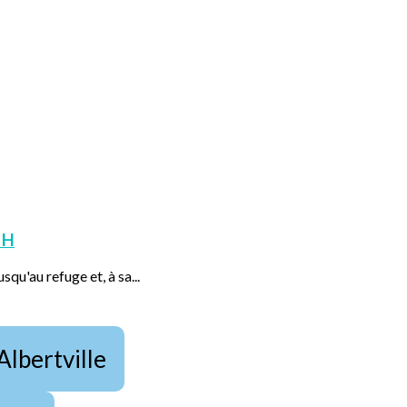
 H
squ'au refuge et, à sa...
Albertville