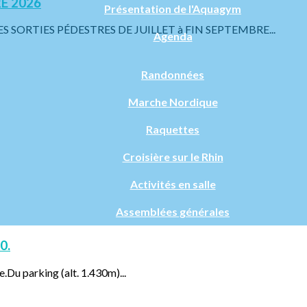
E 2026
Présentation de l'Aquagym
ORTIES PÉDESTRES DE JUILLET à FIN SEPTEMBRE...
Agenda
Randonnées
Marche Nordique
Raquettes
Croisière sur le Rhin
Activités en salle
Assemblées générales
0.
e.Du parking (alt. 1.430m)...