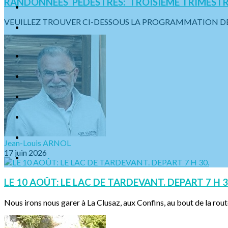
RANDONNÉES PÉDESTRES: TROISIEME TRIMESTR
VEUILLEZ TROUVER CI-DESSOUS LA PROGRAMMATION DES S
Jean-Louis ARNOL
17 juin 2026
LE 10 AOÛT: LE LAC DE TARDEVANT. DEPART 7 H 3
Nous irons nous garer à La Clusaz, aux Confins, au bout de la rout