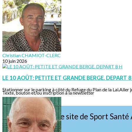
Christian CHAMIOT-CLERC
10 juin 2026
LE 10 AOÛT: PETITE ET GRANDE BERGE. DEPART 8
Stationner sur le parking à côté du Refuge du Plan de la Lai.Aller ju
Texte, bouton et/ou inscription à la newsletter
Cliquez pour éditer
Bienvenue sur le site de Sport Santé 