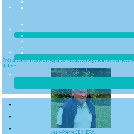
Présentation
Nos ABR
Agenda Raquettes
Agenda Randonnées
S
Retour
Jean-Pierre SEINERA