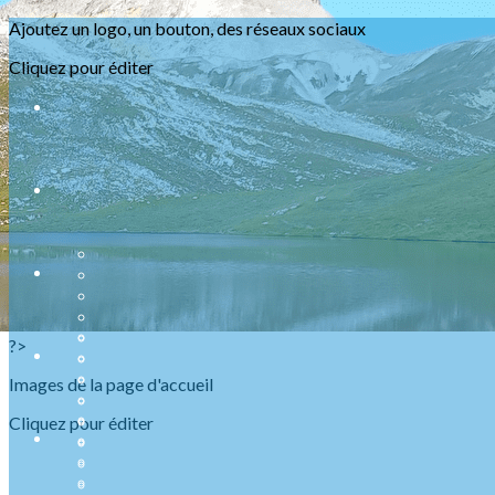
Exporter les lignes sélectionnées
Ajoutez un logo, un bouton, des réseaux sociaux
Exporter toutes les colonnes
Exporter uniquement les colonnes affichées
Cliquez pour éditer
Menu
<
>
Présentation
Nos ABR
Agenda Raquettes
Agenda Randonnées
Sorties en refuge
Infos urgentes
?>
Images de la page d'accueil
Cliquez pour éditer