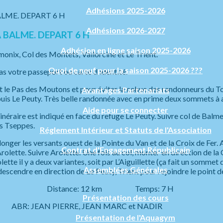
Adhésions 2025-2026
Adhésions 2026-2027
A BALME. DEPART 6 H
Adhésion en ligne saison 2025-2026
onix, Col des Montets, Vallorcine et Le Trient.
Quoi de neuf pour la saison 2025-2026 ???
s votre passeport ou carte d'identité.
s et le Pas des Moutons et pour éviter la cohue des randonneurs du
Avantages Partenariats
epuis Le Peuty. Très belle randonnée avec en prime deux sommets à at
Aide pour se connecter
inéraire est indiqué en face du refuge Le Peuty. Suivre col de Balm
es Tseppes.
Réglement Intérieur et Statuts de l'Association
longer les versants ouest de la Pointe du Van et de la Croix de Fer.
Contrat d'Engagement Républicain
rolette. Suivre Arolette. Une fois au col, monter en direction de l
ette il y a deux variantes, soit par L’Aiguillette (ça fait un sommet
Assemblées Générales
descendre en direction de Le Peuty, Trient pour rejoindre le point d
té: 3 Distance: 12 km Temps: 7 H
Présentation des cours
ABR: JEAN PIERRE, JEAN MARC et NADIR
Présentation de l'Aquagym