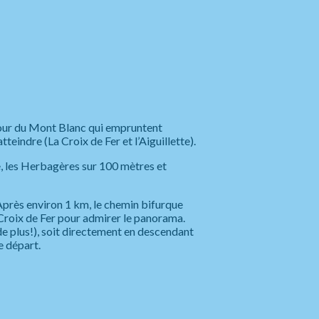
 Tour du Mont Blanc qui empruntent
teindre (La Croix de Fer et l’Aiguillette).
e, les Herbagères sur 100 mètres et
 Après environ 1 km, le chemin bifurque
a Croix de Fer pour admirer le panorama.
 de plus!), soit directement en descendant
e départ.