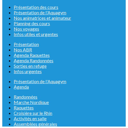
Présentation des cours
Présentation de l'Aquagym
Nos animatrices et animateur
Planning des cours
Nos voyages
Infos utiles et urgentes
Présentation
Nos ABR
Agenda Raquettes
Agenda Randonnées
Sorties en refuge
Infos urgentes
Présentation de l'Aquagym
Agenda
Randonnées
Marche Nordique
Raquettes
Croisière sur le Rhin
Activités en salle
Assemblées générales