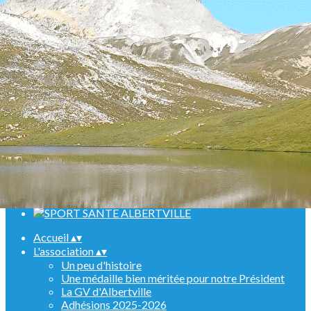
Menu
<
>
Randonnées
Marche Nordique
Raquettes
Croisière sur le Rhin
Activités en salle
Assemblées générales
Ajoutez un logo, un bouton, des réseaux sociaux
Cliquez pour éditer
Accueil
▴
▾
L'association
▴
▾
Un peu d'histoire
Une médaille bien méritée pour notre Président
La GV d'Albertville
Adhésions 2025-2026