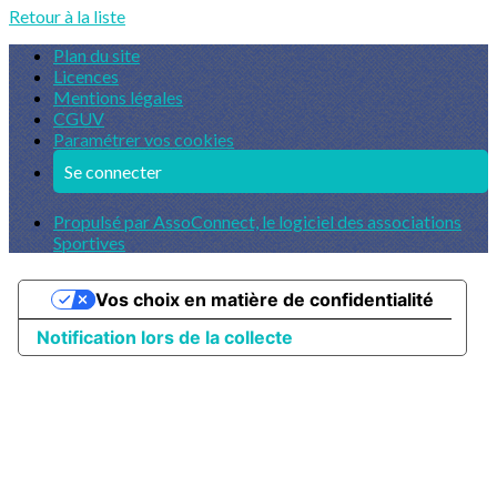
Retour à la liste
Plan du site
Licences
Mentions légales
CGUV
Paramétrer vos cookies
Se connecter
Propulsé par AssoConnect, le logiciel des associations
Sportives
Vos choix en matière de confidentialité
Notification lors de la collecte