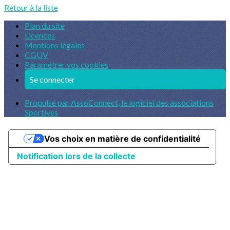
Retour à la liste
Plan du site
Licences
Mentions légales
CGUV
Paramétrer vos cookies
Se connecter
Propulsé par AssoConnect, le logiciel des associations
Sportives
Vos choix en matière de confidentialité
Notification lors de la collecte