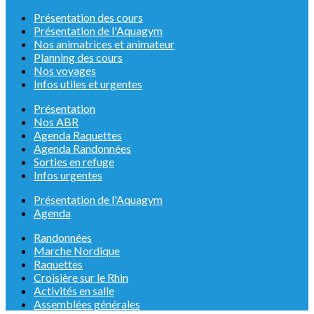
Présentation des cours
Présentation de l'Aquagym
Nos animatrices et animateur
Planning des cours
Nos voyages
Infos utiles et urgentes
Présentation
Nos ABR
Agenda Raquettes
Agenda Randonnées
Sorties en refuge
Infos urgentes
Présentation de l'Aquagym
Agenda
Randonnées
Marche Nordique
Raquettes
Croisière sur le Rhin
Activités en salle
Assemblées générales