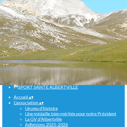
Menu
<
>
Randonnées
Marche Nordique
Raquettes
Croisière sur le Rhin
Activités en salle
Assemblées générales
Ajoutez un logo, un bouton, des réseaux sociaux
Cliquez pour éditer
Accueil
▴
▾
L'association
▴
▾
Un peu d'histoire
Une médaille bien méritée pour notre Président
La GV d'Albertville
Adhésions 2025-2026