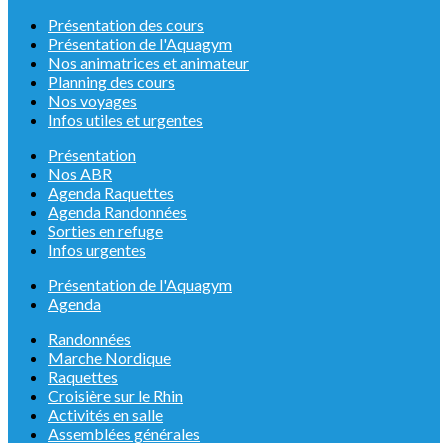
Présentation des cours
Présentation de l'Aquagym
Nos animatrices et animateur
Planning des cours
Nos voyages
Infos utiles et urgentes
Présentation
Nos ABR
Agenda Raquettes
Agenda Randonnées
Sorties en refuge
Infos urgentes
Présentation de l'Aquagym
Agenda
Randonnées
Marche Nordique
Raquettes
Croisière sur le Rhin
Activités en salle
Assemblées générales