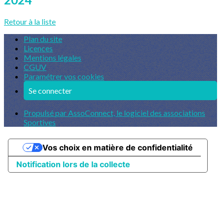
Retour à la liste
Plan du site
Licences
Mentions légales
CGUV
Paramétrer vos cookies
Se connecter
Propulsé par AssoConnect, le logiciel des associations
Sportives
Vos choix en matière de confidentialité
Notification lors de la collecte