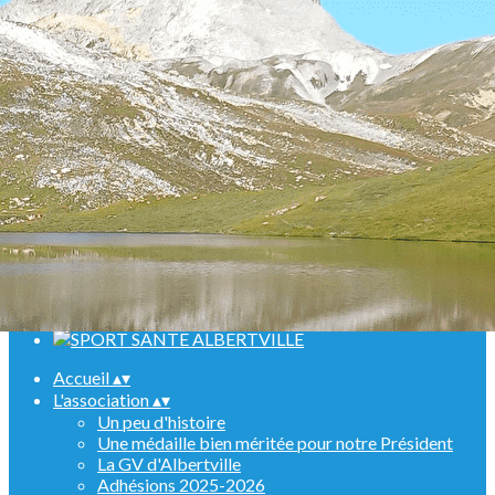
Menu
<
>
Randonnées
Marche Nordique
Raquettes
Croisière sur le Rhin
Activités en salle
Assemblées générales
Ajoutez un logo, un bouton, des réseaux sociaux
Cliquez pour éditer
Accueil
▴
▾
L'association
▴
▾
Un peu d'histoire
Une médaille bien méritée pour notre Président
La GV d'Albertville
Adhésions 2025-2026