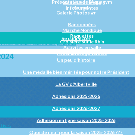
Présentation de l'Aquagym
Sorties en refuge
Agenda
Infos urgentes
Galerie Photos
▴
▾
Randonnées
Marche Nordique
Raquettes
Se connecter
Croisière sur le Rhin
tivités en salle
Assemblées générales
Activités en salle
Assemblées générales
2024
Un peu d'histoire
Une médaille bien méritée pour notre Président
La GV d'Albertville
Adhésions 2025-2026
Adhésions 2026-2027
Adhésion en ligne saison 2025-2026
rtives
Quoi de neuf pour la saison 2025-2026 ???