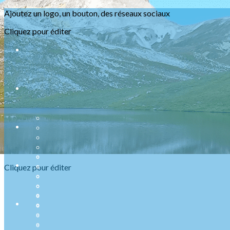
Ajoutez un logo, un bouton, des réseaux sociaux
Menu
Cliquez pour éditer
<
>
Randonnées
Marche Nordique
Raquettes
Croisière sur le Rhin
Activités en salle
Assemblées générales
?>
Images de la page d'accueil
Cliquez pour éditer