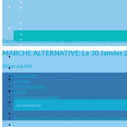
Randonnées
Marche Nordique
Raquettes
Croisière sur le Rhin
Ac
MARCHE ALTERNATIVE: Le 30 Janvier 
Retour à la liste
Plan du site
Licences
Mentions légales
CGUV
Paramétrer vos cookies
Se connecter
Propulsé par AssoConnect, le logiciel des associations Spo