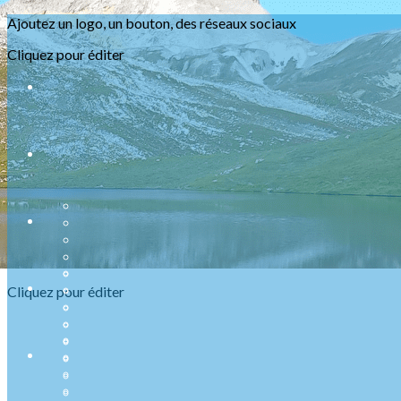
Ajoutez un logo, un bouton, des réseaux sociaux
Menu
Cliquez pour éditer
<
>
Randonnées
Marche Nordique
Raquettes
Croisière sur le Rhin
Activités en salle
Assemblées générales
?>
Images de la page d'accueil
Cliquez pour éditer