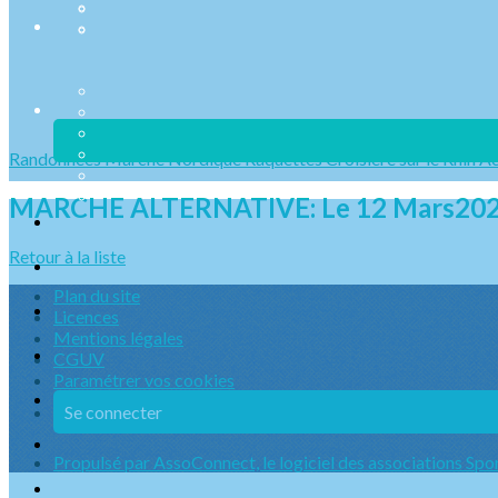
Randonnées
Marche Nordique
Raquettes
Croisière sur le Rhin
Ac
MARCHE ALTERNATIVE: Le 12 Mars20
Retour à la liste
Plan du site
Licences
Mentions légales
CGUV
Paramétrer vos cookies
Se connecter
Propulsé par AssoConnect, le logiciel des associations Spo