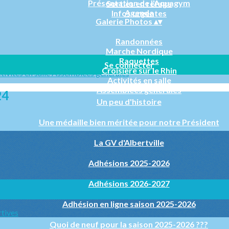
Présentation de l'Aquagym
Sorties en refuge
Agenda
Infos urgentes
Galerie Photos
▴
▾
Randonnées
Marche Nordique
Raquettes
Se connecter
Croisière sur le Rhin
tivités en salle
Assemblées générales
Activités en salle
Assemblées générales
24
Un peu d'histoire
Une médaille bien méritée pour notre Président
La GV d'Albertville
Adhésions 2025-2026
Adhésions 2026-2027
Adhésion en ligne saison 2025-2026
rtives
Quoi de neuf pour la saison 2025-2026 ???