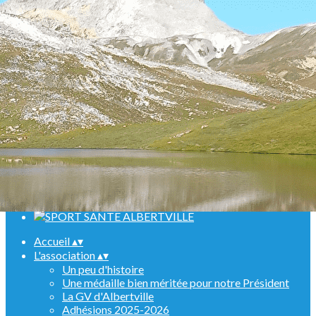
Menu
<
>
Randonnées
Marche Nordique
Raquettes
Croisière sur le Rhin
Activités en salle
Assemblées générales
Ajoutez un logo, un bouton, des réseaux sociaux
Cliquez pour éditer
Accueil
▴
▾
L'association
▴
▾
Un peu d'histoire
Une médaille bien méritée pour notre Président
La GV d'Albertville
Adhésions 2025-2026