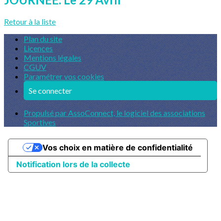
Retour à la liste
Plan du site
Licences
Mentions légales
CGUV
Paramétrer vos cookies
Se connecter
Propulsé par AssoConnect, le logiciel des associations
Sportives
Vos choix en matière de confidentialité
Notification lors de la collecte