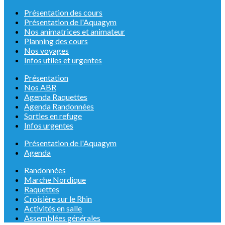
Présentation des cours
Présentation de l'Aquagym
Nos animatrices et animateur
Planning des cours
Nos voyages
Infos utiles et urgentes
Présentation
Nos ABR
Agenda Raquettes
Agenda Randonnées
Sorties en refuge
Infos urgentes
Présentation de l'Aquagym
Agenda
Randonnées
Marche Nordique
Raquettes
Croisière sur le Rhin
Activités en salle
Assemblées générales