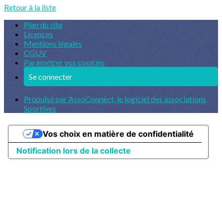
Retour à la liste
Plan du site
Licences
Mentions légales
CGUV
Paramétrer vos cookies
Se connecter
Propulsé par AssoConnect, le logiciel des associations
Sportives
Vos choix en matière de confidentialité
Notification lors de la collecte