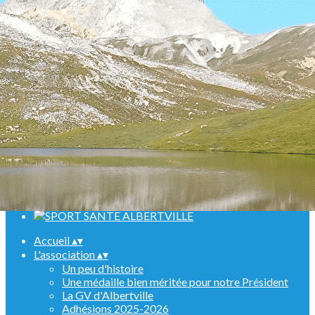
Menu
<
>
Randonnées
Marche Nordique
Raquettes
Croisière sur le Rhin
Activités en salle
Assemblées générales
Ajoutez un logo, un bouton, des réseaux sociaux
Cliquez pour éditer
Accueil
▴
▾
L'association
▴
▾
Un peu d'histoire
Une médaille bien méritée pour notre Président
La GV d'Albertville
Adhésions 2025-2026