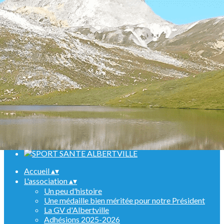
Menu
<
>
Randonnées
Marche Nordique
Raquettes
Croisière sur le Rhin
Activités en salle
Assemblées générales
Ajoutez un logo, un bouton, des réseaux sociaux
Cliquez pour éditer
Accueil
▴
▾
L'association
▴
▾
Un peu d'histoire
Une médaille bien méritée pour notre Président
La GV d'Albertville
Adhésions 2025-2026