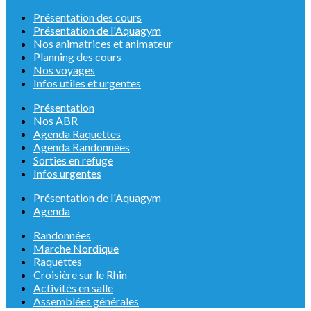
Présentation des cours
Présentation de l'Aquagym
Nos animatrices et animateur
Planning des cours
Nos voyages
Infos utiles et urgentes
Présentation
Nos ABR
Agenda Raquettes
Agenda Randonnées
Sorties en refuge
Infos urgentes
Présentation de l'Aquagym
Agenda
Randonnées
Marche Nordique
Raquettes
Croisière sur le Rhin
Activités en salle
Assemblées générales