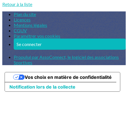
Retour à la liste
Plan du site
Licences
Mentions légales
CGUV
Paramétrer vos cookies
Se connecter
Propulsé par AssoConnect, le logiciel des associations
Sportives
Vos choix en matière de confidentialité
Notification lors de la collecte