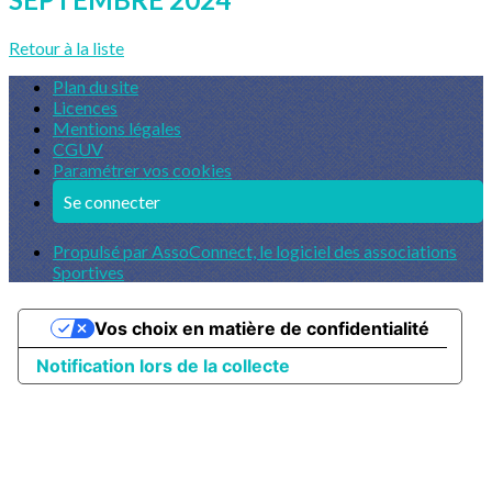
Retour à la liste
Plan du site
Licences
Mentions légales
CGUV
Paramétrer vos cookies
Se connecter
Propulsé par AssoConnect, le logiciel des associations
Sportives
Vos choix en matière de confidentialité
Notification lors de la collecte