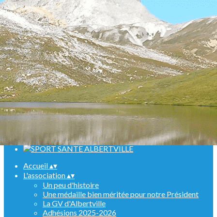
Menu
<
>
Randonnées
Marche Nordique
Raquettes
Croisière sur le Rhin
Activités en salle
Assemblées générales
Ajoutez un logo, un bouton, des réseaux sociaux
Cliquez pour éditer
Accueil
▴
▾
L'association
▴
▾
Un peu d'histoire
Une médaille bien méritée pour notre Président
La GV d'Albertville
Adhésions 2025-2026