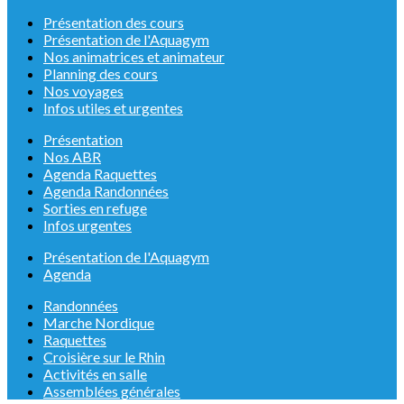
Présentation des cours
Présentation de l'Aquagym
Nos animatrices et animateur
Planning des cours
Nos voyages
Infos utiles et urgentes
Présentation
Nos ABR
Agenda Raquettes
Agenda Randonnées
Sorties en refuge
Infos urgentes
Présentation de l'Aquagym
Agenda
Randonnées
Marche Nordique
Raquettes
Croisière sur le Rhin
Activités en salle
Assemblées générales