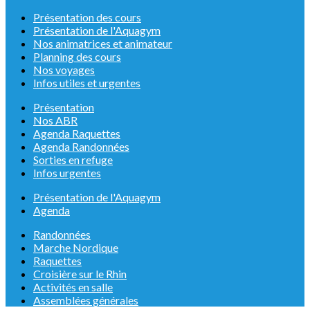
Présentation des cours
Présentation de l'Aquagym
Nos animatrices et animateur
Planning des cours
Nos voyages
Infos utiles et urgentes
Présentation
Nos ABR
Agenda Raquettes
Agenda Randonnées
Sorties en refuge
Infos urgentes
Présentation de l'Aquagym
Agenda
Randonnées
Marche Nordique
Raquettes
Croisière sur le Rhin
Activités en salle
Assemblées générales