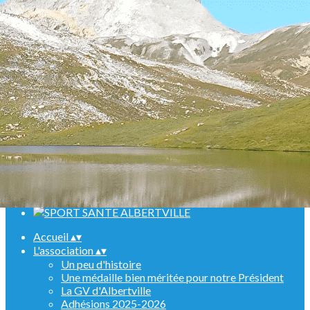
Menu
<
>
Randonnées
Marche Nordique
Raquettes
Croisière sur le Rhin
Activités en salle
Assemblées générales
Ajoutez un logo, un bouton, des réseaux sociaux
Cliquez pour éditer
Accueil
▴
▾
L'association
▴
▾
Un peu d'histoire
Une médaille bien méritée pour notre Président
La GV d'Albertville
Adhésions 2025-2026