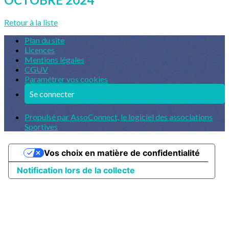
Retour à la liste
Plan du site
Licences
Mentions légales
CGUV
Paramétrer vos cookies
Se connecter
Propulsé par AssoConnect, le logiciel des associations
Sportives
Vos choix en matière de confidentialité
Notification lors de la collecte