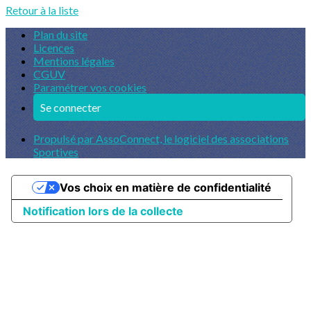
Retour à la liste
Plan du site
Licences
Mentions légales
CGUV
Paramétrer vos cookies
Se connecter
Propulsé par AssoConnect, le logiciel des associations
Sportives
Vos choix en matière de confidentialité
Notification lors de la collecte