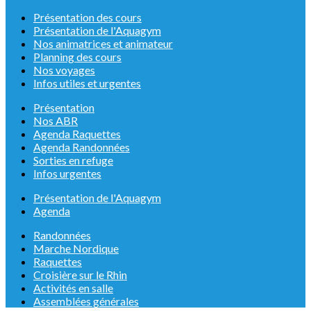
Présentation des cours
Présentation de l'Aquagym
Nos animatrices et animateur
Planning des cours
Nos voyages
Infos utiles et urgentes
Présentation
Nos ABR
Agenda Raquettes
Agenda Randonnées
Sorties en refuge
Infos urgentes
Présentation de l'Aquagym
Agenda
Randonnées
Marche Nordique
Raquettes
Croisière sur le Rhin
Activités en salle
Assemblées générales