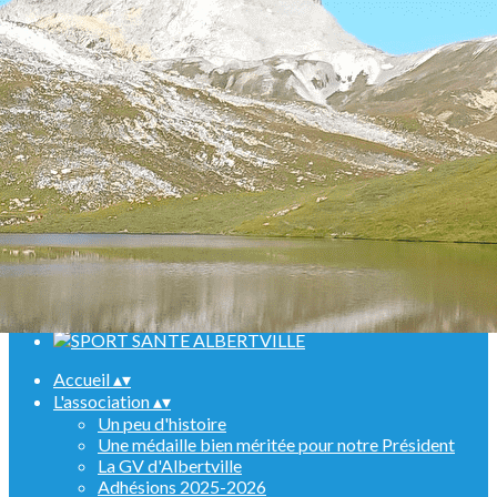
Menu
<
>
Randonnées
Marche Nordique
Raquettes
Croisière sur le Rhin
Activités en salle
Assemblées générales
Ajoutez un logo, un bouton, des réseaux sociaux
Cliquez pour éditer
Accueil
▴
▾
L'association
▴
▾
Un peu d'histoire
Une médaille bien méritée pour notre Président
La GV d'Albertville
Adhésions 2025-2026