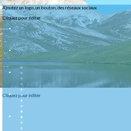
Ajoutez un logo, un bouton, des réseaux sociaux
Menu
Cliquez pour éditer
<
>
Randonnées
Marche Nordique
Raquettes
Croisière sur le Rhin
Activités en salle
Assemblées générales
?>
Images de la page d'accueil
Cliquez pour éditer