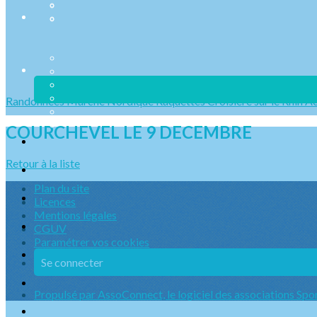
Randonnées
Marche Nordique
Raquettes
Croisière sur le Rhin
Ac
COURCHEVEL LE 9 DECEMBRE
Retour à la liste
Plan du site
Licences
Mentions légales
CGUV
Paramétrer vos cookies
Se connecter
Propulsé par AssoConnect, le logiciel des associations Spo