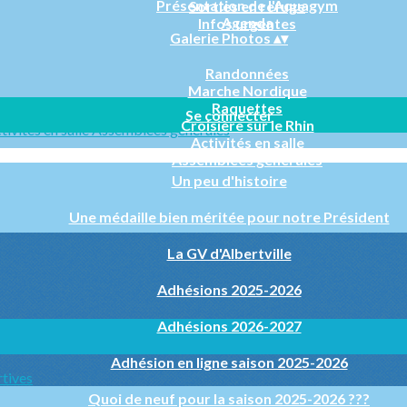
Présentation de l'Aquagym
Sorties en refuge
Agenda
Infos urgentes
Galerie Photos
▴
▾
Randonnées
Marche Nordique
Raquettes
Se connecter
Croisière sur le Rhin
tivités en salle
Assemblées générales
Activités en salle
Assemblées générales
Un peu d'histoire
Une médaille bien méritée pour notre Président
La GV d'Albertville
Adhésions 2025-2026
Adhésions 2026-2027
Adhésion en ligne saison 2025-2026
rtives
Quoi de neuf pour la saison 2025-2026 ???