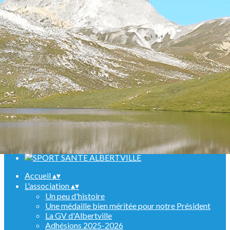
Menu
<
>
Randonnées
Marche Nordique
Raquettes
Croisière sur le Rhin
Activités en salle
Assemblées générales
Ajoutez un logo, un bouton, des réseaux sociaux
Cliquez pour éditer
Accueil
▴
▾
L'association
▴
▾
Un peu d'histoire
Une médaille bien méritée pour notre Président
La GV d'Albertville
Adhésions 2025-2026