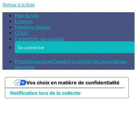
Retour à la liste
Plan du site
Licences
Mentions légales
CGUV
Paramétrer vos cookies
Se connecter
Propulsé par AssoConnect, le logiciel des associations
Sportives
Vos choix en matière de confidentialité
Notification lors de la collecte