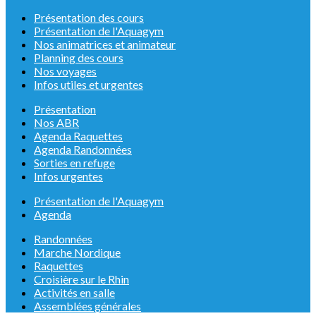
Présentation des cours
Présentation de l'Aquagym
Nos animatrices et animateur
Planning des cours
Nos voyages
Infos utiles et urgentes
Présentation
Nos ABR
Agenda Raquettes
Agenda Randonnées
Sorties en refuge
Infos urgentes
Présentation de l'Aquagym
Agenda
Randonnées
Marche Nordique
Raquettes
Croisière sur le Rhin
Activités en salle
Assemblées générales