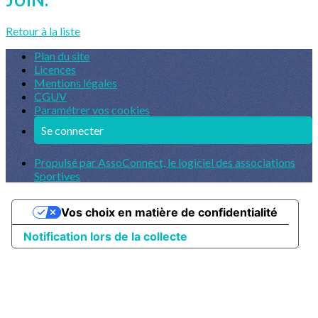
Retour à la liste
Plan du site
Licences
Mentions légales
CGUV
Paramétrer vos cookies
Se connecter
Propulsé par AssoConnect, le logiciel des associations
Sportives
Vos choix en matière de confidentialité
Notification lors de la collecte