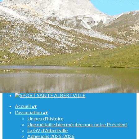
Menu
<
>
Randonnées
Marche Nordique
Raquettes
Croisière sur le Rhin
Activités en salle
Assemblées générales
Ajoutez un logo, un bouton, des réseaux sociaux
Cliquez pour éditer
Accueil
▴
▾
L'association
▴
▾
Un peu d'histoire
Une médaille bien méritée pour notre Président
La GV d'Albertville
Adhésions 2025-2026