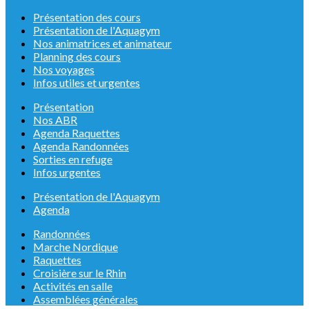
Présentation des cours
Présentation de l'Aquagym
Nos animatrices et animateur
Planning des cours
Nos voyages
Infos utiles et urgentes
Présentation
Nos ABR
Agenda Raquettes
Agenda Randonnées
Sorties en refuge
Infos urgentes
Présentation de l'Aquagym
Agenda
Randonnées
Marche Nordique
Raquettes
Croisière sur le Rhin
Activités en salle
Assemblées générales