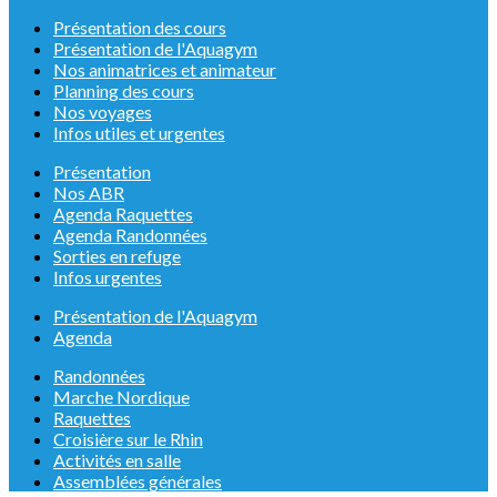
Présentation des cours
Présentation de l'Aquagym
Nos animatrices et animateur
Planning des cours
Nos voyages
Infos utiles et urgentes
Présentation
Nos ABR
Agenda Raquettes
Agenda Randonnées
Sorties en refuge
Infos urgentes
Présentation de l'Aquagym
Agenda
Randonnées
Marche Nordique
Raquettes
Croisière sur le Rhin
Activités en salle
Assemblées générales