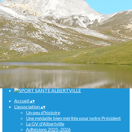
Menu
<
>
Randonnées
Marche Nordique
Raquettes
Croisière sur le Rhin
Activités en salle
Assemblées générales
Ajoutez un logo, un bouton, des réseaux sociaux
Cliquez pour éditer
Accueil
▴
▾
L'association
▴
▾
Un peu d'histoire
Une médaille bien méritée pour notre Président
La GV d'Albertville
Adhésions 2025-2026