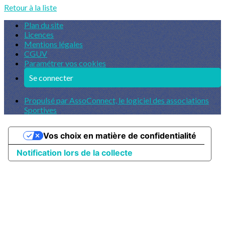
Retour à la liste
Plan du site
Licences
Mentions légales
CGUV
Paramétrer vos cookies
Se connecter
Propulsé par AssoConnect, le logiciel des associations
Sportives
Vos choix en matière de confidentialité
Notification lors de la collecte