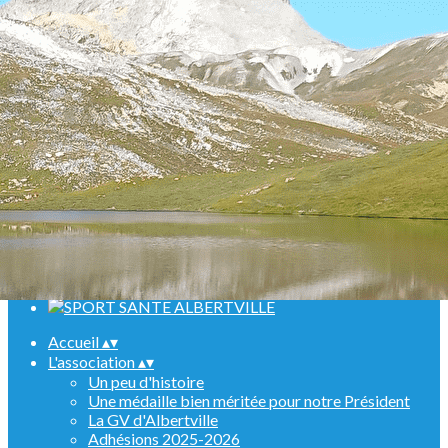
Menu
<
>
Randonnées
Marche Nordique
Raquettes
Croisière sur le Rhin
Activités en salle
Assemblées générales
Ajoutez un logo, un bouton, des réseaux sociaux
Cliquez pour éditer
Accueil
▴
▾
L'association
▴
▾
Un peu d'histoire
Une médaille bien méritée pour notre Président
La GV d'Albertville
Adhésions 2025-2026