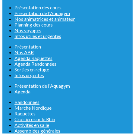
Présentation des cours
Présentation de l'Aquagym
Nos animatrices et animateur
Planning des cours
Nos voyages
Infos utiles et urgentes
Présentation
Nos ABR
Agenda Raquettes
Agenda Randonnées
Sorties en refuge
Infos urgentes
Présentation de l'Aquagym
Agenda
Randonnées
Marche Nordique
Raquettes
Croisière sur le Rhin
Activités en salle
Assemblées générales