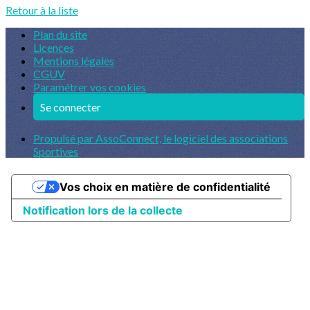
Retour à la liste
Plan du site
Licences
Mentions légales
CGUV
Paramétrer vos cookies
Se connecter
Propulsé par AssoConnect, le logiciel des associations
Sportives
Vos choix en matière de confidentialité
Notification lors de la collecte