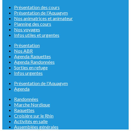
Présentation des cours
Présentation de l'Aquagym
Nos animatrices et animateur
Planning des cours
Nos voyages
Infos utiles et urgentes
Présentation
Nos ABR
Agenda Raquettes
Agenda Randonnées
Sorties en refuge
Infos urgentes
Présentation de l'Aquagym
Agenda
Randonnées
Marche Nordique
Raquettes
Croisière sur le Rhin
Activités en salle
Assemblées générales