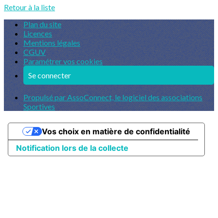
Retour à la liste
Plan du site
Licences
Mentions légales
CGUV
Paramétrer vos cookies
Se connecter
Propulsé par AssoConnect, le logiciel des associations
Sportives
Vos choix en matière de confidentialité
Notification lors de la collecte