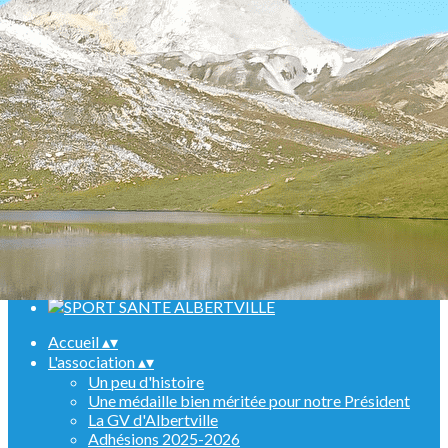
Menu
<
>
Randonnées
Marche Nordique
Raquettes
Croisière sur le Rhin
Activités en salle
Assemblées générales
Ajoutez un logo, un bouton, des réseaux sociaux
Cliquez pour éditer
Accueil
▴
▾
L'association
▴
▾
Un peu d'histoire
Une médaille bien méritée pour notre Président
La GV d'Albertville
Adhésions 2025-2026