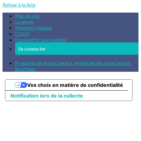
Retour à la liste
Plan du site
Licences
Mentions légales
CGUV
Paramétrer vos cookies
Se connecter
Propulsé par AssoConnect, le logiciel des associations
Sportives
Vos choix en matière de confidentialité
Notification lors de la collecte