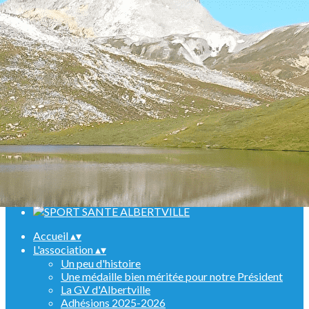
Menu
<
>
Randonnées
Marche Nordique
Raquettes
Croisière sur le Rhin
Activités en salle
Assemblées générales
Ajoutez un logo, un bouton, des réseaux sociaux
Cliquez pour éditer
Accueil
▴
▾
L'association
▴
▾
Un peu d'histoire
Une médaille bien méritée pour notre Président
La GV d'Albertville
Adhésions 2025-2026