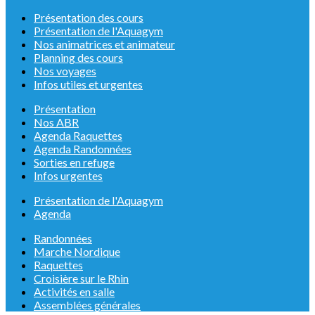
Présentation des cours
Présentation de l'Aquagym
Nos animatrices et animateur
Planning des cours
Nos voyages
Infos utiles et urgentes
Présentation
Nos ABR
Agenda Raquettes
Agenda Randonnées
Sorties en refuge
Infos urgentes
Présentation de l'Aquagym
Agenda
Randonnées
Marche Nordique
Raquettes
Croisière sur le Rhin
Activités en salle
Assemblées générales