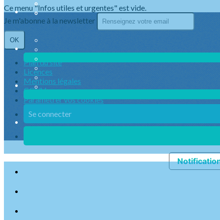
Ce menu "Infos utiles et urgentes" est vide.
Je m'abonne à la newsletter
OK
Plan du site
Licences
Mentions légales
CGUV
Paramétrer vos cookies
Se connecter
Propulsé par AssoConnect, le logiciel des associations Spo
Notification