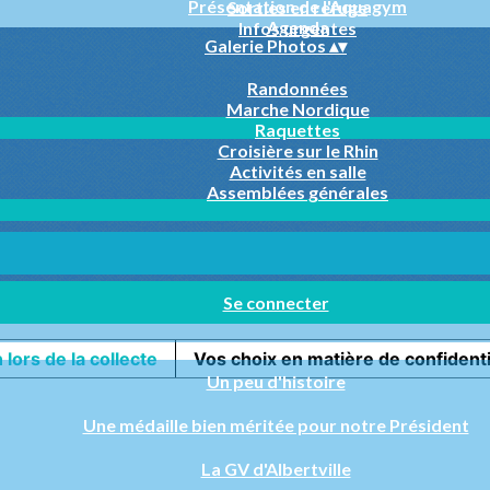
Présentation de l'Aquagym
Sorties en refuge
Agenda
Infos urgentes
Galerie Photos
▴
▾
Randonnées
Marche Nordique
Raquettes
Croisière sur le Rhin
Activités en salle
Assemblées générales
rtives
Se connecter
 lors de la collecte
Vos choix en matière de confidenti
Un peu d'histoire
Une médaille bien méritée pour notre Président
La GV d'Albertville