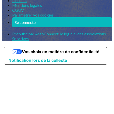
Licences
Mentions légales
CGUV
Paramétrer vos cookies
Se connecter
Propulsé par AssoConnect, le logiciel des associations
Sportives
Vos choix en matière de confidentialité
Notification lors de la collecte