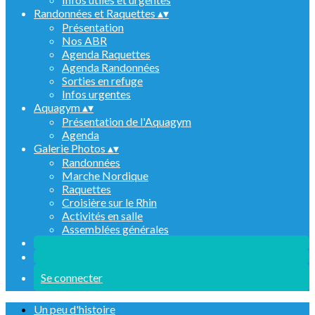
Randonnées et Raquettes
▴
▾
Présentation
Nos ABR
Agenda Raquettes
Agenda Randonnées
Sorties en refuge
Infos urgentes
Aquagym
▴
▾
Présentation de l'Aquagym
Agenda
Galerie Photos
▴
▾
Randonnées
Marche Nordique
Raquettes
Croisière sur le Rhin
Activités en salle
Assemblées générales
Se connecter
Un peu d'histoire