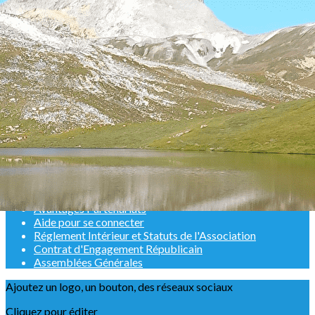
Exporter les lignes sélectionnées
Exporter toutes les colonnes
Exporter uniquement les colonnes affichées
Menu
<
>
Un peu d'histoire
Une médaille bien méritée pour notre Président
La GV d'Albertville
Adhésions 2025-2026
Adhésions 2026-2027
Adhésion en ligne saison 2025-2026
Quoi de neuf pour la saison 2025-2026 ???
Avantages Partenariats
Aide pour se connecter
Réglement Intérieur et Statuts de l'Association
Contrat d'Engagement Républicain
Assemblées Générales
Ajoutez un logo, un bouton, des réseaux sociaux
Cliquez pour éditer