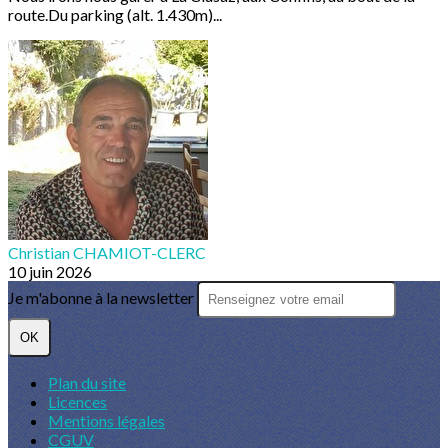
route.Du parking (alt. 1.430m)...
Christian CHAMIOT-CLERC
10 juin 2026
Je m'abonne à la newsletter
OK
Plan du site
Licences
Mentions légales
CGUV