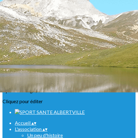
Exporter les lignes sélectionnées
Exporter toutes les colonnes
Exporter uniquement les colonnes affichées
Menu
<
>
Présentation
Nos ABR
Agenda Raquettes
Agenda Randonnées
Sorties en refuge
Infos urgentes
Ajoutez un logo, un bouton, des réseaux sociaux
Cliquez pour éditer
Accueil
▴
▾
L'association
▴
▾
Un peu d'histoire