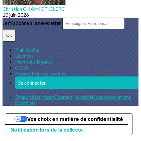
Christian CHAMIOT-CLERC
10 juin 2026
Je m'abonne à la newsletter
OK
Plan du site
Licences
Mentions légales
CGUV
Paramétrer vos cookies
Se connecter
Propulsé par AssoConnect, le logiciel des associations
Sportives
Vos choix en matière de confidentialité
Notification lors de la collecte