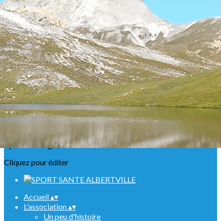
Exporter les lignes sélectionnées
Exporter toutes les colonnes
Exporter uniquement les colonnes affichées
Menu
<
>
Présentation
Nos ABR
Agenda Raquettes
Agenda Randonnées
Sorties en refuge
Infos urgentes
Ajoutez un logo, un bouton, des réseaux sociaux
Cliquez pour éditer
Accueil
▴
▾
L'association
▴
▾
Un peu d'histoire