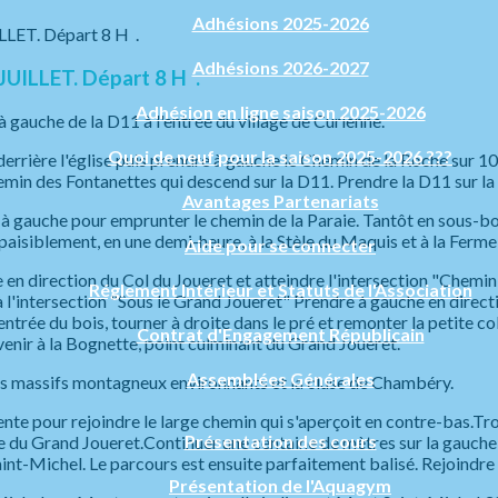
Adhésions 2025-2026
Adhésions 2026-2027
UILLET. Départ 8 H .
Adhésion en ligne saison 2025-2026
 à gauche de la D11 à l'entrée du village de Curienne.
Quoi de neuf pour la saison 2025-2026 ???
derrière l'église puis prendre à gauche le Chemin de la Roche sur 1
hemin des Fontanettes qui descend sur la D11. Prendre la D11 sur la
Avantages Partenariats
 gauche pour emprunter le chemin de la Paraie. Tantôt en sous-bois
aisiblement, en une demi-heure, à la Stèle du Maquis et à la Ferme
Aide pour se connecter
 en direction du Col du Joueret et atteindre l'intersection "Chemi
Réglement Intérieur et Statuts de l'Association
r à l'intersection "Sous le Grand Joueret" Prendre à gauche en dire
trée du bois, tourner à droite dans le pré et remonter la petite co
Contrat d'Engagement Républicain
venir à la Bognette, point culminant du Grand Joueret.
Assemblées Générales
es massifs montagneux environnants et la cluse de Chambéry.
 sente pour rejoindre le large chemin qui s'aperçoit en contre-bas.T
Présentation des cours
le du Grand Joueret.Continuer une centaine de mètres sur la gauche, 
aint-Michel. Le parcours est ensuite parfaitement balisé. Rejoindre
Présentation de l'Aquagym