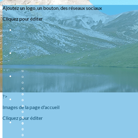
Exporter les lignes sélectionnées
Ajoutez un logo, un bouton, des réseaux sociaux
Exporter toutes les colonnes
Exporter uniquement les colonnes affichées
Cliquez pour éditer
Menu
<
>
Présentation
Nos ABR
Agenda Raquettes
Agenda Randonnées
Sorties en refuge
Infos urgentes
?>
Images de la page d'accueil
Cliquez pour éditer