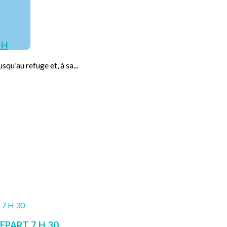
 H
squ'au refuge et, à sa...
EPART 7 H 30