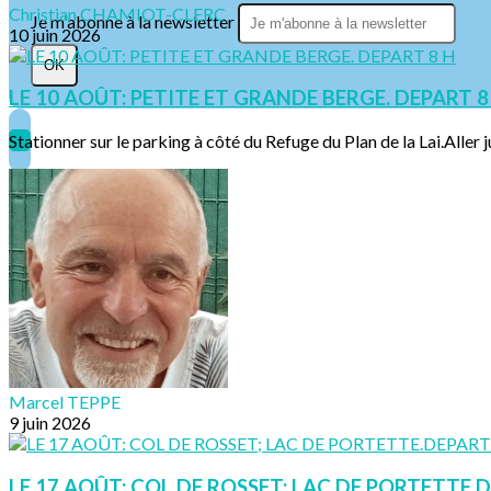
Christian CHAMIOT-CLERC
Je m'abonne à la newsletter
10 juin 2026
OK
LE 10 AOÛT: PETITE ET GRANDE BERGE. DEPART 8
Stationner sur le parking à côté du Refuge du Plan de la Lai.Aller ju
Marcel TEPPE
9 juin 2026
LE 17 AOÛT: COL DE ROSSET; LAC DE PORTETTE.D