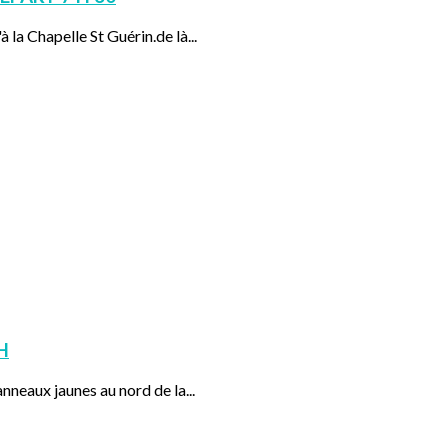
 la Chapelle St Guérin.de là...
H
nneaux jaunes au nord de la...