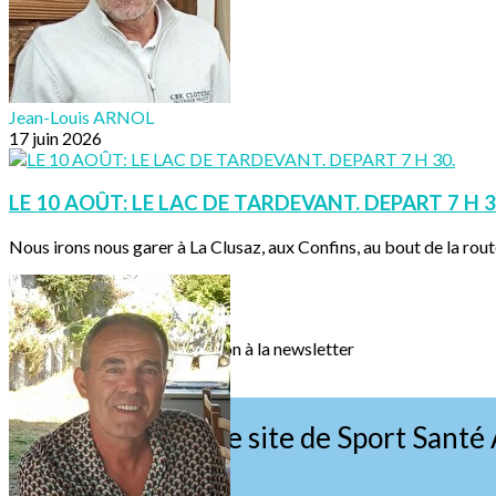
Jean-Louis ARNOL
17 juin 2026
LE 10 AOÛT: LE LAC DE TARDEVANT. DEPART 7 H 3
Nous irons nous garer à La Clusaz, aux Confins, au bout de la rout
Texte, bouton et/ou inscription à la newsletter
Cliquez pour éditer
Bienvenue sur le site de Sport Santé 