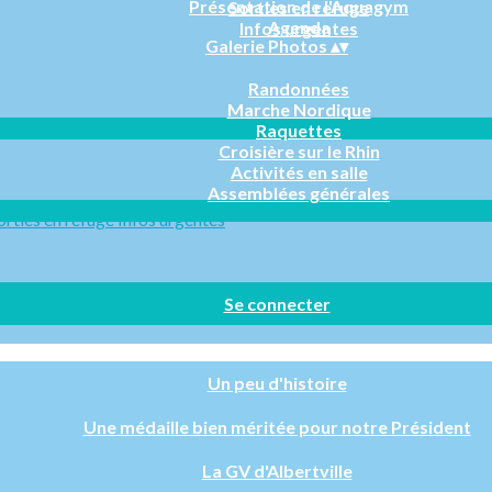
Présentation de l'Aquagym
Sorties en refuge
Agenda
Infos urgentes
Galerie Photos
▴
▾
Randonnées
Marche Nordique
Raquettes
Croisière sur le Rhin
Activités en salle
Assemblées générales
orties en refuge
Infos urgentes
Se connecter
Un peu d'histoire
Une médaille bien méritée pour notre Président
La GV d'Albertville