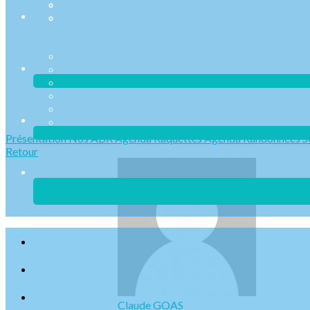
Présentation
Nos ABR
Agenda Raquettes
Agenda Randonnées
S
Retour
Claude GOAS