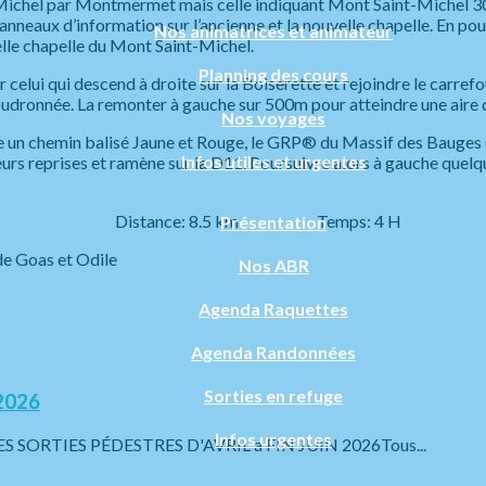
Michel par Montmermet mais celle indiquant Mont Saint-Michel 30m
anneaux d’information sur l’ancienne et la nouvelle chapelle. En pour
Nos animatrices et animateur
elle chapelle du Mont Saint-Michel.
Planning des cours
lui qui descend à droite sur la Boiserette et rejoindre le carrefou
dronnée. La remonter à gauche sur 500m pour atteindre une aire 
Nos voyages
oite un chemin balisé Jaune et Rouge, le GRP® du Massif des Bauges 
Infos utiles et urgentes
urs reprises et ramène sur la D11. Poursuivre alors à gauche quelq
té: 1 Distance: 8.5 km Temps: 4 H
Présentation
oas et Odile
Nos ABR
Agenda Raquettes
Agenda Randonnées
Sorties en refuge
2026
Infos urgentes
RTIES PÉDESTRES D'AVRIL a FIN JUIN 2026Tous...