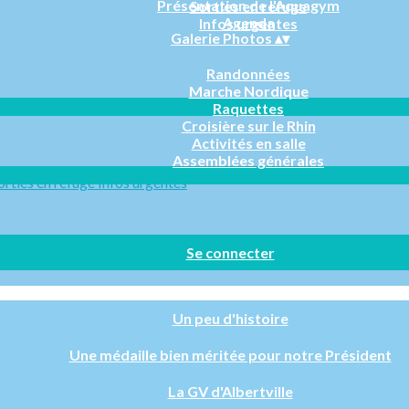
Présentation de l'Aquagym
Sorties en refuge
Agenda
Infos urgentes
Galerie Photos
▴
▾
Randonnées
Marche Nordique
Raquettes
Croisière sur le Rhin
Activités en salle
Assemblées générales
orties en refuge
Infos urgentes
Se connecter
Un peu d'histoire
Une médaille bien méritée pour notre Président
La GV d'Albertville