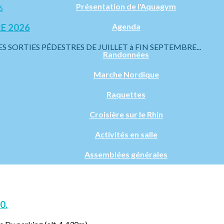
Présentation de l'Aquagym
Agenda
E 2026
ORTIES PÉDESTRES DE JUILLET à FIN SEPTEMBRE...
Randonnées
Marche Nordique
Raquettes
Croisière sur le Rhin
Activités en salle
Assemblées générales
0.