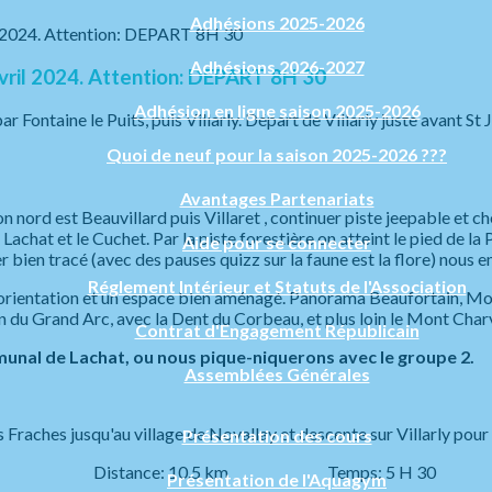
Adhésions 2025-2026
Adhésions 2026-2027
ril 2024. Attention: DEPART 8H 30
Adhésion en ligne saison 2025-2026
r Fontaine le Puits, puis Villarly. Départ de Villarly juste avant St 
Quoi de neuf pour la saison 2025-2026 ???
Avantages Partenariats
n nord est Beauvillard puis Villaret , continuer piste jeepable et c
 Lachat et le Cuchet. Par la piste forestière on atteint le pied de 
Aide pour se connecter
r bien tracé (avec des pauses quizz sur la faune est la flore) nous 
Réglement Intérieur et Statuts de l'Association
’orientation et un espace bien aménagé. Panorama Beaufortain, Mo
n du Grand Arc, avec la Dent du Corbeau, et plus loin le Mont Charv
Contrat d'Engagement Républicain
nal de Lachat, ou nous pique-niquerons avec le groupe 2.
Assemblées Générales
s Fraches jusqu'au village de Novallay et descente sur Villarly pour 
Présentation des cours
é: 2 Distance: 10.5 km Temps: 5 H 30
Présentation de l'Aquagym