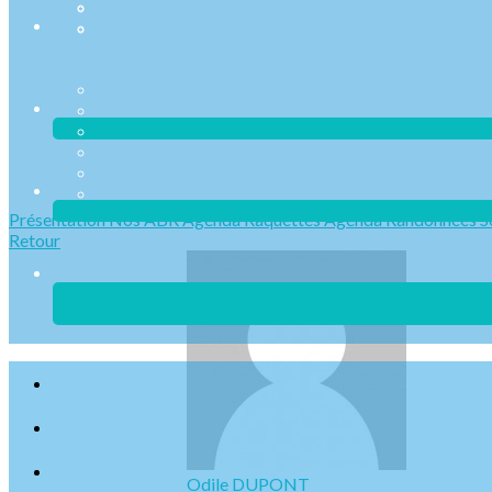
Présentation
Nos ABR
Agenda Raquettes
Agenda Randonnées
S
Retour
Odile DUPONT