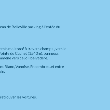
Jean de Belleville.parking à l'entée du
hemin mal tracé à travers champs , vers le
la Pointe du Cuchet (1540m), panneau.
emmène vers ce joli belvédère.
nt Blanc, Vanoise, Encombres..et entre
in.
retrouver les voitures.