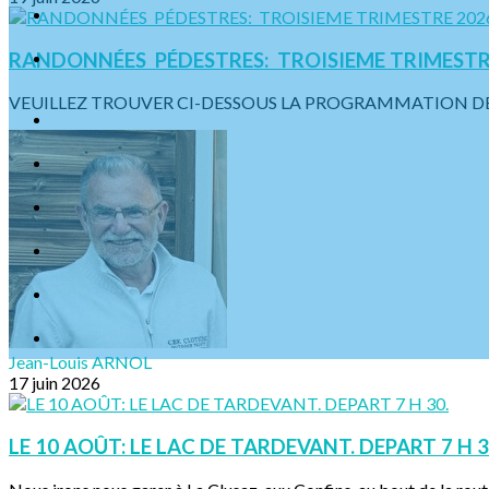
RANDONNÉES PÉDESTRES: TROISIEME TRIMESTR
VEUILLEZ TROUVER CI-DESSOUS LA PROGRAMMATION DES S
Jean-Louis ARNOL
17 juin 2026
LE 10 AOÛT: LE LAC DE TARDEVANT. DEPART 7 H 3