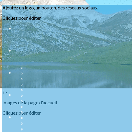
Exporter les lignes sélectionnées
Ajoutez un logo, un bouton, des réseaux sociaux
Exporter toutes les colonnes
Exporter uniquement les colonnes affichées
Cliquez pour éditer
Menu
<
>
Présentation
Nos ABR
Agenda Raquettes
Agenda Randonnées
Sorties en refuge
Infos urgentes
?>
Images de la page d'accueil
Cliquez pour éditer