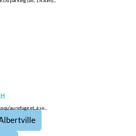
e.Du parking (alt. 1.430m)...
 H
squ'au refuge et, à sa...
Albertville