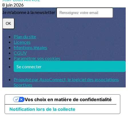
8 juin 2026
Je m'abonne à la newsletter
OK
Plan du site
Licences
Mentions légales
CGUV
Paramétrer vos cookies
Se connecter
Propulsé par AssoConnect, le logiciel des associations
Sportives
Vos choix en matière de confidentialité
Notification lors de la collecte