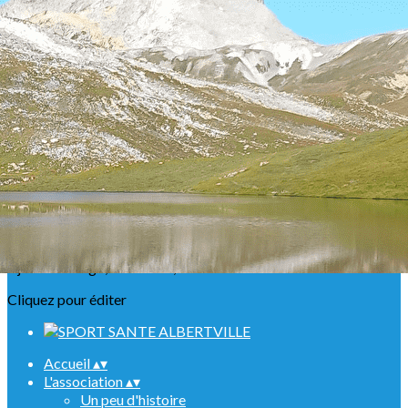
Exporter les lignes sélectionnées
Exporter toutes les colonnes
Exporter uniquement les colonnes affichées
Menu
<
>
Présentation
Nos ABR
Agenda Raquettes
Agenda Randonnées
Sorties en refuge
Infos urgentes
Ajoutez un logo, un bouton, des réseaux sociaux
Cliquez pour éditer
Accueil
▴
▾
L'association
▴
▾
Un peu d'histoire