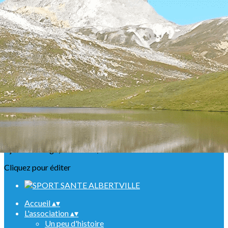
Exporter les lignes sélectionnées
Exporter toutes les colonnes
Exporter uniquement les colonnes affichées
Menu
<
>
Présentation
Nos ABR
Agenda Raquettes
Agenda Randonnées
Sorties en refuge
Infos urgentes
Ajoutez un logo, un bouton, des réseaux sociaux
Cliquez pour éditer
Accueil
▴
▾
L'association
▴
▾
Un peu d'histoire