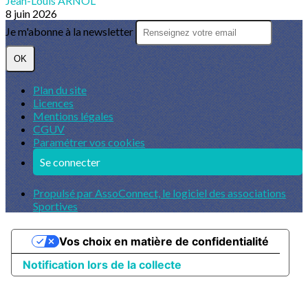
Jean-Louis ARNOL
8 juin 2026
Je m'abonne à la newsletter
OK
Plan du site
Licences
Mentions légales
CGUV
Paramétrer vos cookies
Se connecter
Propulsé par AssoConnect, le logiciel des associations
Sportives
Vos choix en matière de confidentialité
Notification lors de la collecte