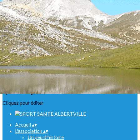
Exporter les lignes sélectionnées
Exporter toutes les colonnes
Exporter uniquement les colonnes affichées
Menu
<
>
Présentation
Nos ABR
Agenda Raquettes
Agenda Randonnées
Sorties en refuge
Infos urgentes
Ajoutez un logo, un bouton, des réseaux sociaux
Cliquez pour éditer
Accueil
▴
▾
L'association
▴
▾
Un peu d'histoire