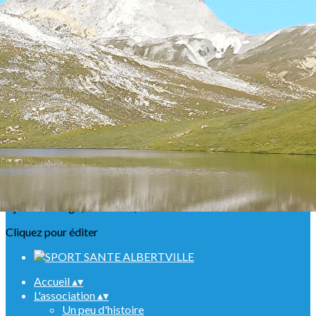
Exporter les lignes sélectionnées
Exporter toutes les colonnes
Exporter uniquement les colonnes affichées
Menu
<
>
Présentation
Nos ABR
Agenda Raquettes
Agenda Randonnées
Sorties en refuge
Infos urgentes
Ajoutez un logo, un bouton, des réseaux sociaux
Cliquez pour éditer
Accueil
▴
▾
L'association
▴
▾
Un peu d'histoire