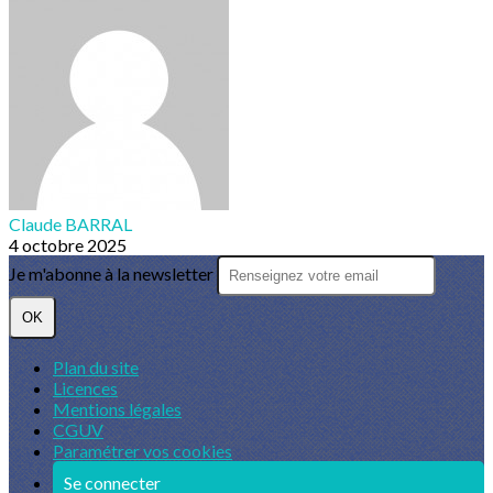
Claude BARRAL
4 octobre 2025
Je m'abonne à la newsletter
OK
Plan du site
Licences
Mentions légales
CGUV
Paramétrer vos cookies
Se connecter