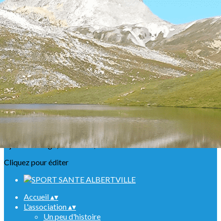
Exporter les lignes sélectionnées
Exporter toutes les colonnes
Exporter uniquement les colonnes affichées
Menu
<
>
Présentation
Nos ABR
Agenda Raquettes
Agenda Randonnées
Sorties en refuge
Infos urgentes
Ajoutez un logo, un bouton, des réseaux sociaux
Cliquez pour éditer
Accueil
▴
▾
L'association
▴
▾
Un peu d'histoire