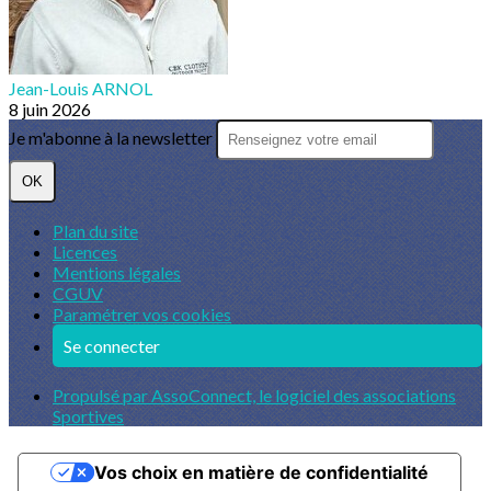
Jean-Louis ARNOL
8 juin 2026
Je m'abonne à la newsletter
OK
Plan du site
Licences
Mentions légales
CGUV
Paramétrer vos cookies
Se connecter
Propulsé par AssoConnect, le logiciel des associations
Sportives
Vos choix en matière de confidentialité