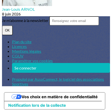
Jean-Louis ARNOL
8 juin 2026
Je m'abonne à la newsletter
OK
Plan du site
Licences
Mentions légales
CGUV
Paramétrer vos cookies
Se connecter
Propulsé par AssoConnect, le logiciel des associations
Sportives
Vos choix en matière de confidentialité
Notification lors de la collecte