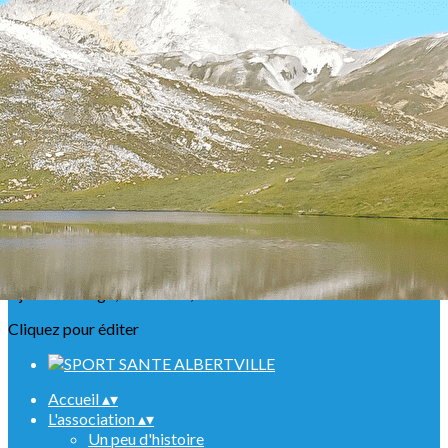
Exporter les lignes sélectionnées
Exporter toutes les colonnes
Exporter uniquement les colonnes affichées
Menu
<
>
Présentation
Nos ABR
Agenda Raquettes
Agenda Randonnées
Sorties en refuge
Infos urgentes
Ajoutez un logo, un bouton, des réseaux sociaux
Cliquez pour éditer
Accueil
▴
▾
L'association
▴
▾
Un peu d'histoire