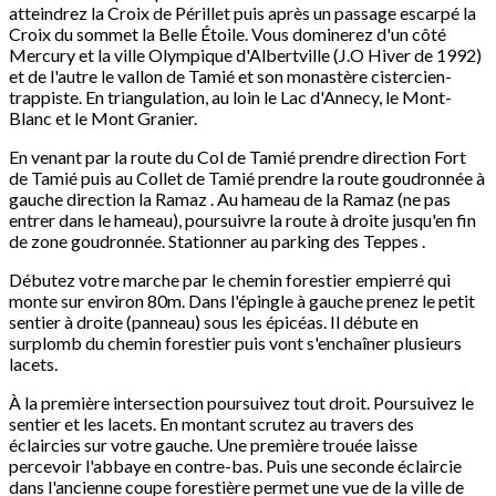
atteindrez la Croix de Périllet puis après un passage escarpé la
Croix du sommet la Belle Étoile. Vous dominerez d'un côté
Mercury et la ville Olympique d'Albertville (J.O Hiver de 1992)
et de l'autre le vallon de Tamié et son monastère cistercien-
trappiste. En triangulation, au loin le Lac d'Annecy, le Mont-
Blanc et le Mont Granier.
En venant par la route du Col de Tamié prendre direction Fort
de Tamié puis au Collet de Tamié prendre la route goudronnée à
gauche direction la Ramaz . Au hameau de la Ramaz (ne pas
entrer dans le hameau), poursuivre la route à droite jusqu'en fin
de zone goudronnée. Stationner au parking des Teppes .
Débutez votre marche par le chemin forestier empierré qui
monte sur environ 80m. Dans l'épingle à gauche prenez le petit
sentier à droite (panneau) sous les épicéas. Il débute en
surplomb du chemin forestier puis vont s'enchaîner plusieurs
lacets.
À la première intersection poursuivez tout droit. Poursuivez le
sentier et les lacets. En montant scrutez au travers des
éclaircies sur votre gauche. Une première trouée laisse
percevoir l'abbaye en contre-bas. Puis une seconde éclaircie
dans l'ancienne coupe forestière permet une vue de la ville de