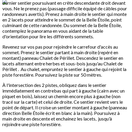
dernier sentier poursuivant en crête descendante droit devant
vous. Ne le prenez pas (passage difficile équipé de câbles pour
randonneurs avertis). Prenez à main droite le sentier qui monte
en 2 lacets pour atteindre le sommet de la Belle Étoile, point
culminant de cette randonnée. Du sommet de la Belle Étoile,
contemplez le panorama en vous aidant de la table
d'orientation pour lire les différents sommets.
Revenez sur vos pas pour rejoindre le carrefour d'accès au
sommet. Prenez le sentier partant à main droite (repéré en
montant) panneau Chalet de Périllet. Descendez le sentier en
lacets alternant entre herbes et sous-bois jusqu'au Chalet de
Périllet . Au chalet, empruntez le sentier à gauche qui rejoint la
piste forestière. Poursuivez la piste sur 50 mètres.
À l'intersection des 2 pistes, obliquez dans le sentier
immédiatement en contrebas qui part à gauche (cairn avec un
piquet en bois), laissez un chemin encore plus à gauche (non
tracé sur la carte) et celui de droite. Ce sentier revient vers le
point de départ. Il croise un sentier montant à gauche (panneau
direction Belle Étoile écrit en blanc à la main). Poursuivez à
main droite en descente et enchainez les lacets, jusqu'à
rejoindre une piste forestière.