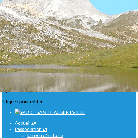
Exporter les lignes sélectionnées
Exporter toutes les colonnes
Exporter uniquement les colonnes affichées
Menu
<
>
Présentation
Nos ABR
Agenda Raquettes
Agenda Randonnées
Sorties en refuge
Infos urgentes
Ajoutez un logo, un bouton, des réseaux sociaux
Cliquez pour éditer
Accueil
▴
▾
L'association
▴
▾
Un peu d'histoire