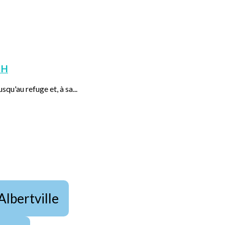
 H
squ'au refuge et, à sa...
Albertville