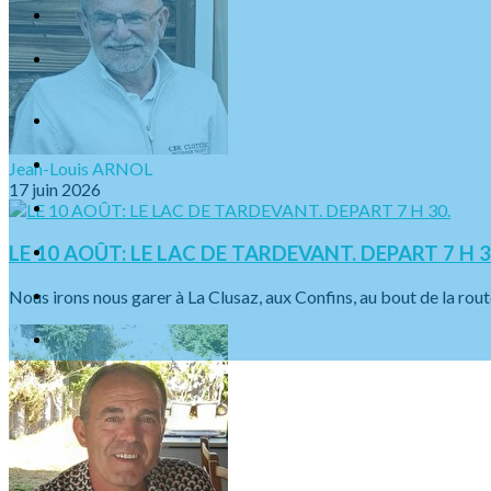
Jean-Louis ARNOL
17 juin 2026
LE 10 AOÛT: LE LAC DE TARDEVANT. DEPART 7 H 3
Nous irons nous garer à La Clusaz, aux Confins, au bout de la rout