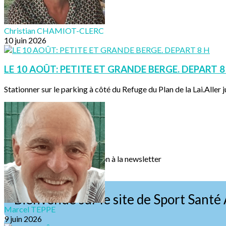
Christian CHAMIOT-CLERC
10 juin 2026
LE 10 AOÛT: PETITE ET GRANDE BERGE. DEPART 8
Stationner sur le parking à côté du Refuge du Plan de la Lai.Aller ju
Texte, bouton et/ou inscription à la newsletter
Cliquez pour éditer
Bienvenue sur le site de Sport Santé 
Marcel TEPPE
9 juin 2026