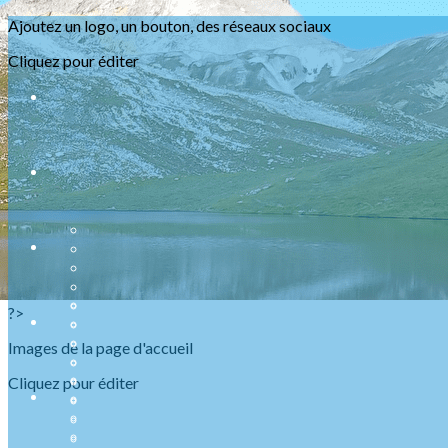
Exporter les lignes sélectionnées
Ajoutez un logo, un bouton, des réseaux sociaux
Exporter toutes les colonnes
Exporter uniquement les colonnes affichées
Cliquez pour éditer
Menu
<
>
Présentation
Nos ABR
Agenda Raquettes
Agenda Randonnées
Sorties en refuge
Infos urgentes
?>
Images de la page d'accueil
Cliquez pour éditer