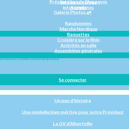
Présentation de l'Aquagym
Sorties en refuge
Agenda
Infos urgentes
Galerie Photos
▴
▾
Randonnées
Marche Nordique
Raquettes
Croisière sur le Rhin
Activités en salle
Assemblées générales
orties en refuge
Infos urgentes
Se connecter
Un peu d'histoire
Une médaille bien méritée pour notre Président
La GV d'Albertville