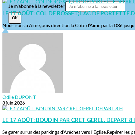
Je m'abonne à la newsletter
LE 17 AOÛT: COL DE ROSSET; LAC DE PORTETTE.D
OK
Nous irons à Aime, puis direction la Côte d’Aime par la D86 jusqu'à
Odile DUPONT
8 juin 2026
LE 17 AOÛT: BOUDIN PAR CRET GEREL. DEPART 8 
Se garer sur un des parkings d’Arêches vers l'Eglise.Repérer les pa