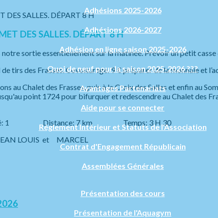
Adhésions 2025-2026
Adhésions 2026-2027
MMET DES SALLES. DÉPART 8 H
Adhésion en ligne saison 2025-2026
 notre sortie essentiellement sur la matinée. Prévoir un petit casse 
Quoi de neuf pour la saison 2025-2026 ???
e tirs des Frasses. Covoiturage: 9 € préparer de la monnaie et l’a
rons au Chalet des Frasses, puis à la Croix des Salles et enfin au S
Avantages Partenariats
usqu'au point 1724 pour bifurquer et redescendre au Chalet des Fras
Aide pour se connecter
é: 1 Distance: 7 km Temps: 3 H 30
Réglement Intérieur et Statuts de l'Association
 JEAN LOUIS et MARCEL
Contrat d'Engagement Républicain
Assemblées Générales
Présentation des cours
2026
Présentation de l'Aquagym