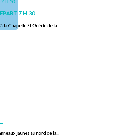
EPART 7 H 30
 la Chapelle St Guérin.de là...
H
nneaux jaunes au nord de la...