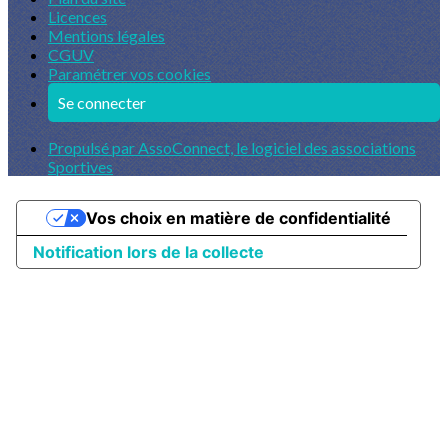
Licences
Mentions légales
CGUV
Paramétrer vos cookies
Se connecter
Propulsé par AssoConnect, le logiciel des associations
Sportives
Vos choix en matière de confidentialité
Notification lors de la collecte