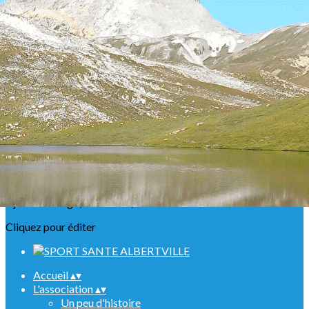
Exporter les lignes sélectionnées
Exporter toutes les colonnes
Exporter uniquement les colonnes affichées
Menu
<
>
Présentation
Nos ABR
Agenda Raquettes
Agenda Randonnées
Sorties en refuge
Infos urgentes
Ajoutez un logo, un bouton, des réseaux sociaux
Cliquez pour éditer
Accueil
▴
▾
L'association
▴
▾
Un peu d'histoire