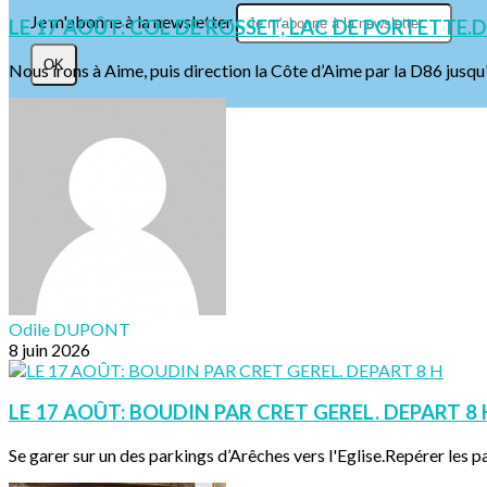
Je m'abonne à la newsletter
LE 17 AOÛT: COL DE ROSSET; LAC DE PORTETTE.D
OK
Nous irons à Aime, puis direction la Côte d’Aime par la D86 jusqu'à
Odile DUPONT
8 juin 2026
LE 17 AOÛT: BOUDIN PAR CRET GEREL. DEPART 8 
Se garer sur un des parkings d’Arêches vers l'Eglise.Repérer les pa