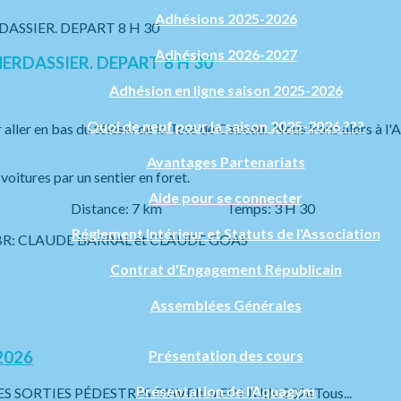
Adhésions 2025-2026
Adhésions 2026-2027
MERDASSIER. DEPART 8 H 30
Adhésion en ligne saison 2025-2026
Quoi de neuf pour la saison 2025-2026 ???
er en bas du téléski de la Tête de Cabeau. Nous irons alors à l'A
Avantages Partenariats
voitures par un sentier en foret.
Aide pour se connecter
é: 1 Distance: 7 km Temps: 3 H 30
Réglement Intérieur et Statuts de l'Association
R: CLAUDE BARRAL et CLAUDE GOAS
Contrat d'Engagement Républicain
Assemblées Générales
Présentation des cours
2026
Présentation de l'Aquagym
RTIES PÉDESTRES D'AVRIL a FIN JUIN 2026Tous...