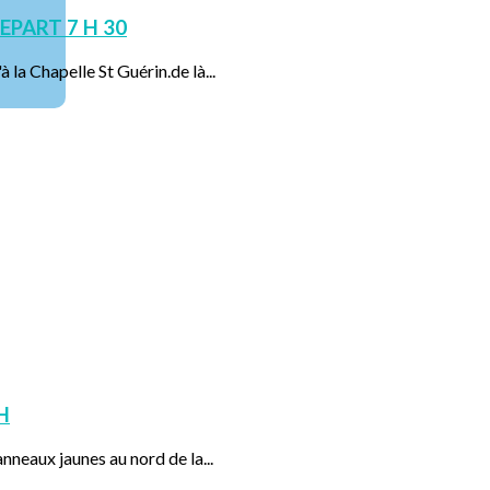
EPART 7 H 30
 la Chapelle St Guérin.de là...
H
nneaux jaunes au nord de la...