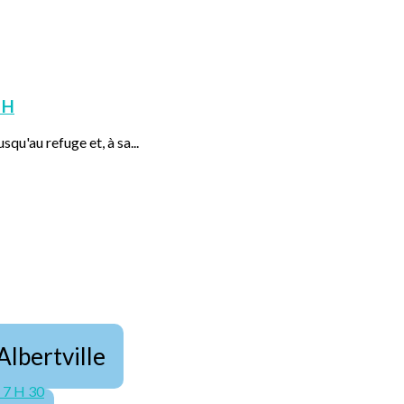
 H
squ'au refuge et, à sa...
Albertville