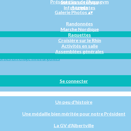
Présentation de l'Aquagym
Sorties en refuge
Agenda
Infos urgentes
Galerie Photos
▴
▾
Randonnées
Marche Nordique
Raquettes
Croisière sur le Rhin
Activités en salle
Assemblées générales
orties en refuge
Infos urgentes
Se connecter
Un peu d'histoire
Une médaille bien méritée pour notre Président
La GV d'Albertville