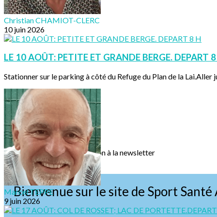
Christian CHAMIOT-CLERC
10 juin 2026
LE 10 AOÛT: PETITE ET GRANDE BERGE. DEPART 8
Stationner sur le parking à côté du Refuge du Plan de la Lai.Aller ju
Texte, bouton et/ou inscription à la newsletter
Cliquez pour éditer
Bienvenue sur le site de Sport Santé 
Marcel TEPPE
9 juin 2026