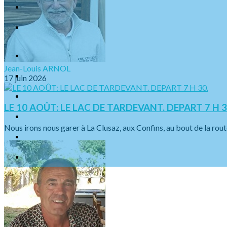
Jean-Louis ARNOL
17 juin 2026
LE 10 AOÛT: LE LAC DE TARDEVANT. DEPART 7 H 3
Nous irons nous garer à La Clusaz, aux Confins, au bout de la rout