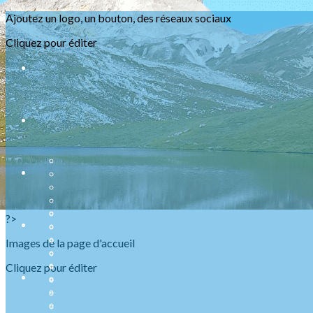
Exporter les lignes sélectionnées
Ajoutez un logo, un bouton, des réseaux sociaux
Exporter toutes les colonnes
Exporter uniquement les colonnes affichées
Cliquez pour éditer
Menu
<
>
Présentation
Nos ABR
Agenda Raquettes
Agenda Randonnées
Sorties en refuge
Infos urgentes
?>
Images de la page d'accueil
Cliquez pour éditer