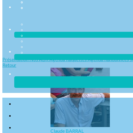
Présentation
Nos ABR
Agenda Raquettes
Agenda Randonnées
S
Retour
Claude BARRAL