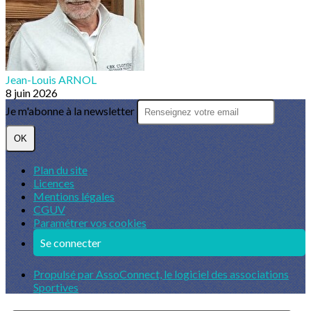
Jean-Louis ARNOL
8 juin 2026
Je m'abonne à la newsletter
OK
Plan du site
Licences
Mentions légales
CGUV
Paramétrer vos cookies
Se connecter
Propulsé par AssoConnect, le logiciel des associations
Sportives