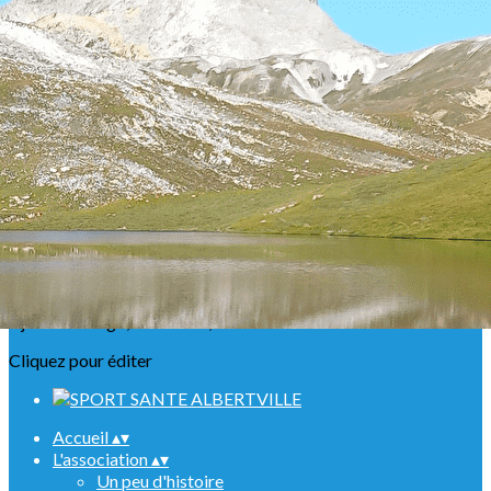
Exporter les lignes sélectionnées
Exporter toutes les colonnes
Exporter uniquement les colonnes affichées
Menu
<
>
Présentation
Nos ABR
Agenda Raquettes
Agenda Randonnées
Sorties en refuge
Infos urgentes
Ajoutez un logo, un bouton, des réseaux sociaux
Cliquez pour éditer
Accueil
▴
▾
L'association
▴
▾
Un peu d'histoire